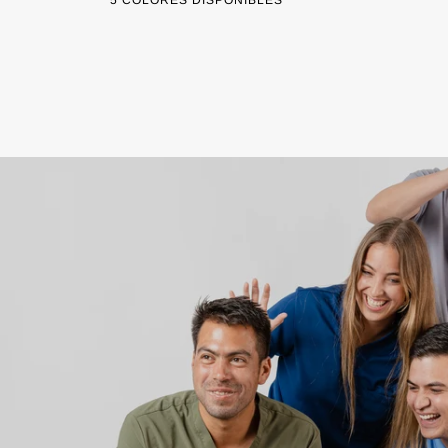
Negro
Tinto
Azul
Blanco
Azul
LIQUIDACIÓN
Marino
Cielo
MEDIANO
GRANDE