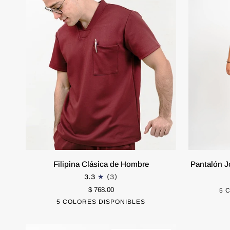
Filipina
Pantalón
Filipina Clásica de Hombre
Pantalón 
Clásica
Jogger
3.3
(3)
de
(Hombre)
EXTRA CHICO
CHICO
$ 768.00
EXTRA CHI
5 
Hombre
LIQUIDACI
5 COLORES DISPONIBLES
Negro
Tinto
Azul
Blanco
Azul
MEDIANO
GRANDE
MEDIANO
Marino
Cielo