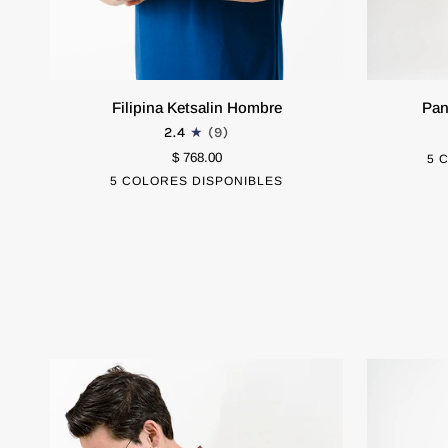
Filipina
Pantalón
Filipina Ketsalin Hombre
Pan
Ketsalin
Jogger
2.4
(9)
Hombre
(Hombre)
EXTRA CHICO
CHICO
$ 768.00
EXTRA CHI
5 
5 COLORES DISPONIBLES
Negro
Tinto
Azul
Blanco
Azul
MEDIANO
GRANDE
MEDIANO
Marino
Cielo