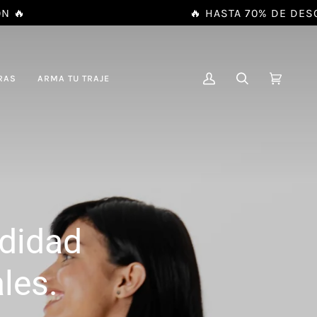
🔥 HASTA 70% DE DESCUENTO EN P
RAS
ARMA TU TRAJE
MI
BUSCAR
CARRIT
(0)
CUENTA
odidad
les.