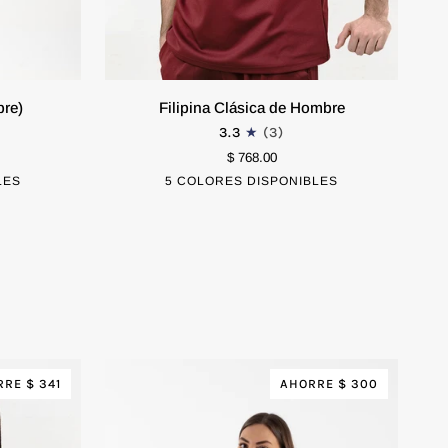
Filipina
Fili
re)
Filipina Clásica de Hombre
Clásica
Kets
3.3
(3)
de
Da
EXTRA CHICO
CHICO
$ 768.00
E
Hombre
LES
co
Azul
5 COLORES DISPONIBLES
Negro
Tinto
Azul
Blanco
Azul
MEDIANO
GRANDE
M
Cielo
Marino
Cielo
RE $ 341
AHORRE $ 300