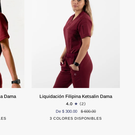
Liquidación
ica Dama
Liquidación Filipina Ketsalin Dama
Filipina
4.0
(2)
Ketsalin
EXTRA CHICO
De $ 300.00
CHICO
$ 600.00
Dama
LES
co
Rosa
3 COLORES DISPONIBLES
Azul
Blanco
Rosa
Pastel
Marino
Pastel