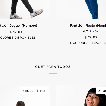
Pantalón
talón Jogger (Hombre)
Pantalón Recto (Homb
Recto
4.7
(3)
$ 768.00
(Hombre)
CO
CHICO
EXTRA CHICO
CHICO
$ 768.00
COLORES DISPONIBLES
Negro
Tinto
Azul
Blanco
Azul
5 COLORES DISPONIB
Negro
Tinto
Azul
Blan
Marino
Cielo
GRANDE
MEDIANO
GRANDE
Marino
CUET PARA TODOS
AHORRE $ 468
AHOR