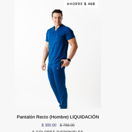
AHORRE $ 468
Pantalón
Pantalón Recto (Hombre) LIQUIDACIÓN
Recto
$ 300.00
$ 768.00
(Hombre)
EXTRA CHICO
CHICO
5 COLORES DISPONIBLES