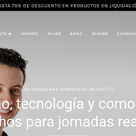
E DESCUENTO EN PRODUCTOS EN LIQUIDACIÓN 🔥
NTO 🔥
HOMBRE
MUJER
BATAS
SCRUBS
CHAMAR
LOS SCRUBS MÁS CÓMODOS DE MÉXICO🇲🇽
o, tecnología y com
hos para jornadas rea