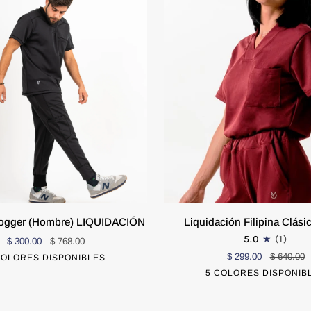
Liquidación
Jogger (Hombre) LIQUIDACIÓN
Liquidación Filipina Clás
Filipina
5.0
(1)
$ 300.00
$ 768.00
Clásica
CO
CHICO
EXTRA CHICO
$ 299.00
CHICO
$ 640.00
COLORES DISPONIBLES
Negro
Tinto
Azul
Blanco
Azul
ÓN
Dama
5 COLORES DISPONIB
Tinto
Negro
Azul
Blan
Marino
Cielo
GRANDE
MEDIANO
GRANDE
Marino