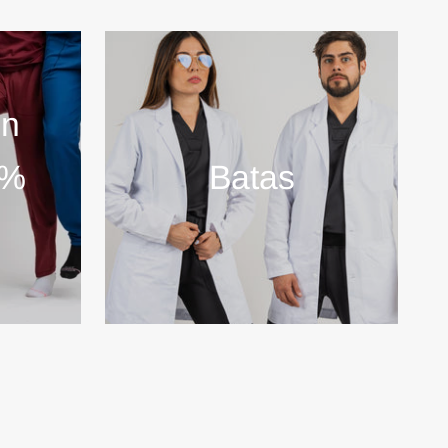
ón
0%
Batas