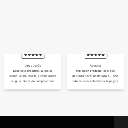
Jorge Jesús
Romana
Excelente producto, la tela se
Muy buen producto, solo que
siente 10/10, talla tal y como marca
deberian hacer hasta talla XL, solo
su guía. Sin duda compraré más
deberia estar actualizada la pagina,
por que en linea pido un color y al
hacer el pago me dicen que ese
color esta agotado