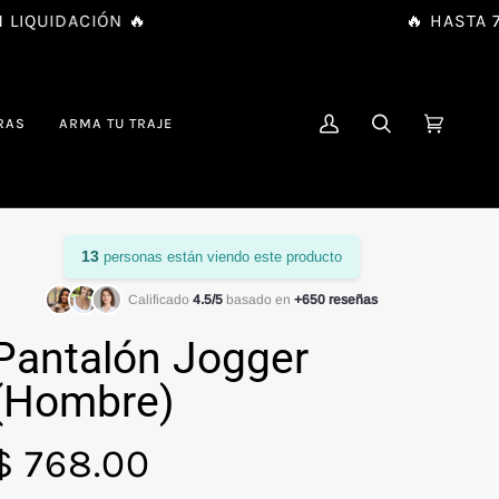
UIDACIÓN 🔥
🔥 HASTA 70%
RAS
ARMA TU TRAJE
MI
BUSCAR
CARRIT
(0)
CUENTA
13
personas están viendo este producto
Calificado
4.5/5
basado en
+650 reseñas
Pantalón Jogger
(Hombre)
$ 768.00