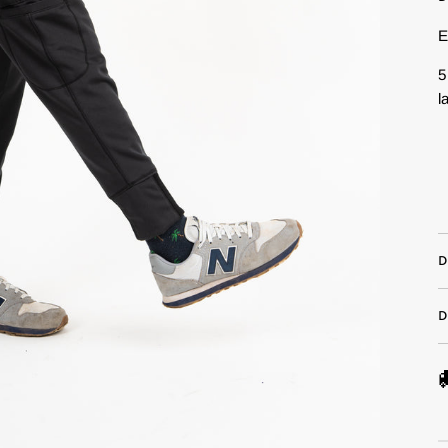
E
5
l
D
D