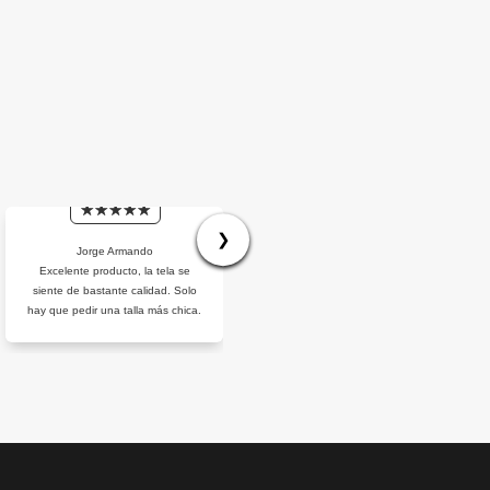
❯
Jorge Armando
Homero
Excelente producto, la tela se
Realmente lo recomiendo
siente de bastante calidad. Solo
hay que pedir una talla más chica.