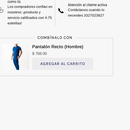
como tú
Atención al cliente activa
Los compradores confían en
🩺
📞
Contáctanos cuando lo
nosotros: ¡producto y
necesites 3327023827
servicio calificados con 4.75
estrellas!
COMBÍNALO CON
Pantalón Recto (Hombre)
$ 768.00
AGREGAR AL CARRITO