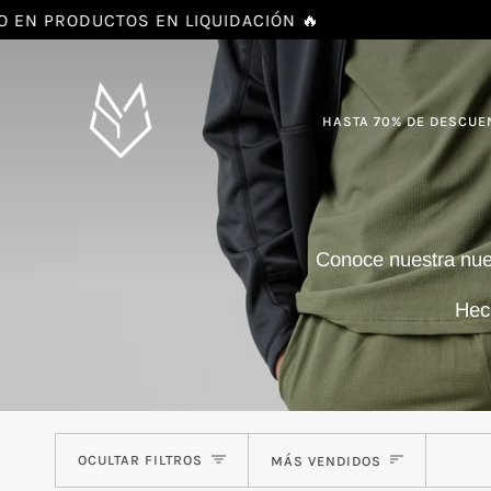
Ir
 PRODUCTOS EN LIQUIDACIÓN 🔥
directamente
al
contenido
HASTA 70% DE DESCUE
Conoce nuestra nue
Hech
Ordenar
OCULTAR FILTROS
MÁS VENDIDOS