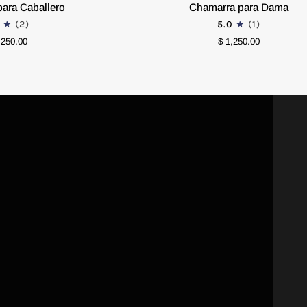
Chamarra
ara Caballero
Chamarra para Dama
para
(2)
5.0
(1)
Dama
,250.00
XCH
CH
M
$ 1,250.00
G