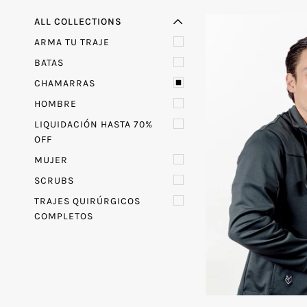
O
C
U
L
A
R
E
M
E
N
R
M
E
N
Ú
A
M
P
L
I
A
T
Ú
ALL COLLECTIONS
L
ARMA TU TRAJE
BATAS
CHAMARRAS
HOMBRE
LIQUIDACIÓN HASTA 70%
OFF
MUJER
SCRUBS
TRAJES QUIRÚRGICOS
COMPLETOS