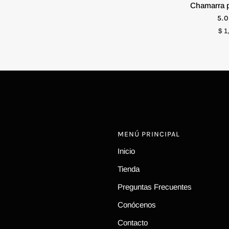
Chamarra
Chamarra p
para
5.0
Caballero
XCH
CH
M
$ 1
G
MENÚ PRINCIPAL
Inicio
Tienda
Preguntas Frecuentes
Conócenos
Contacto