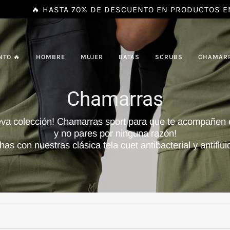
🔥 HASTA 70% DE DESCUENTO EN PRODUCTOS EN LIQ
NTO 🔥
HOMBRE
MUJER
BATAS
SCRUBS
CHAMAR
Chamarras
va colección! Chamarras sport para que te acompañen en
y no pares por ninguna razón!
as con nuestras clásica tela cuet antibacterial y antiflu