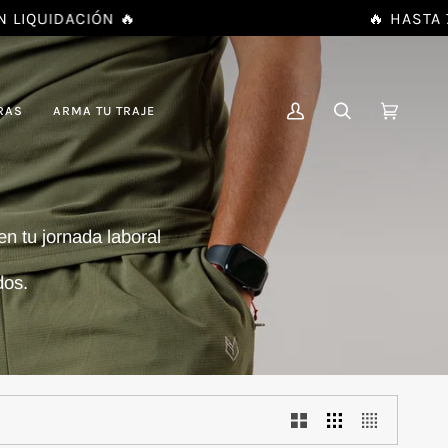
UIDACIÓN 🔥
🔥 HASTA 70%
RAS
ARMA TU TRAJE
MI
BUSCAR
CARRIT
(0)
CUENTA
 tu jornada laboral
idos.