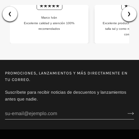
❮
❯
Marco Iván
Jorge Je
Excelente calidad y atención 100%
Excelente producto, la te
recomendados
talla tal y como marca 
compraré
PROMOCIONES, LANZAMIENTOS Y MÁS DIRECTAMENTE EN
TU CORREO.
Suscríbete para recibir noticias de descuentos y lanzamientos
antes que nadie.