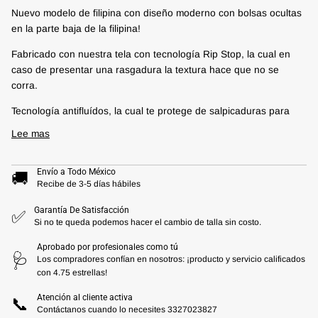
Nuevo modelo de filipina con diseño moderno con bolsas ocultas
en la parte baja de la filipina!
Fabricado con nuestra tela con tecnología Rip Stop, la cual en
caso de presentar una rasgadura la textura hace que no se
corra.
Tecnología antifluídos, la cual te protege de salpicaduras para
Lee mas
Envío a Todo México
🚚
Recibe de 3-5 días hábiles
Garantía De Satisfacción
✅
Si no te queda podemos hacer el cambio de talla sin costo.
Aprobado por profesionales como tú
🩺
Los compradores confían en nosotros: ¡producto y servicio calificados
con 4.75 estrellas!
Atención al cliente activa
📞
Contáctanos cuando lo necesites 3327023827